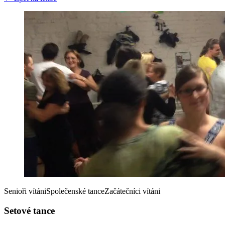
Senioři vítáni
Společenské tance
Začátečníci vítáni
Setové tance