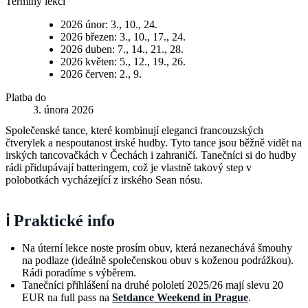
Termíny lekcí
2026 únor: 3., 10., 24.
2026 březen: 3., 10., 17., 24.
2026 duben: 7., 14., 21., 28.
2026 květen: 5., 12., 19., 26.
2026 červen: 2., 9.
Platba do
3. února 2026
Společenské tance, které kombinují eleganci francouzských
čtverylek a nespoutanost irské hudby. Tyto tance jsou běžně vidět na
irských tancovačkách v Čechách i zahraničí. Tanečníci si do hudby
rádi přidupávají batteringem, což je vlastně takový step v
polobotkách vycházející z irského Sean nósu.
ℹ️ Praktické info
Na úterní lekce noste prosím obuv, která nezanechává šmouhy
na podlaze (ideálně společenskou obuv s koženou podrážkou).
Rádi poradíme s výběrem.
Tanečníci přihlášení na druhé pololetí 2025/26 mají slevu 20
EUR na full pass na
Setdance Weekend in Prague
.