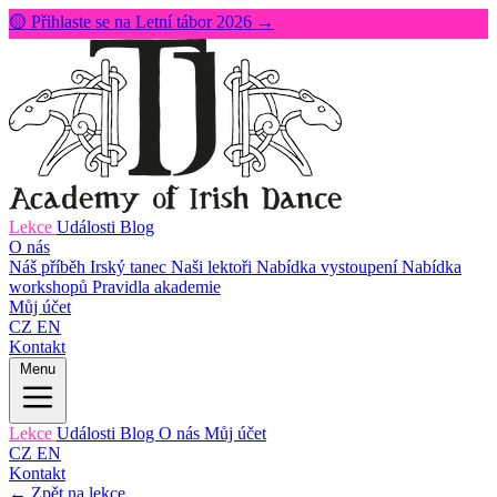
🟡 Přihlaste se na Letní tábor 2026 →
Lekce
Události
Blog
O nás
Náš příběh
Irský tanec
Naši lektoři
Nabídka vystoupení
Nabídka
workshopů
Pravidla akademie
Můj účet
CZ
EN
Kontakt
Menu
Lekce
Události
Blog
O nás
Můj účet
CZ
EN
Kontakt
← Zpět na lekce