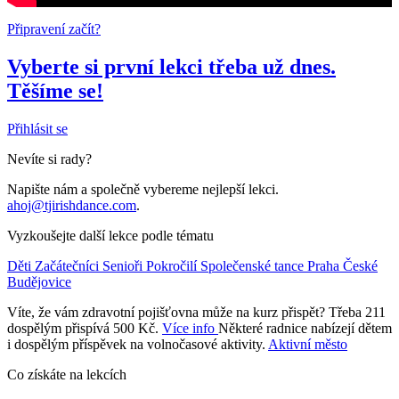
Připravení začít?
Vyberte si první lekci třeba už dnes.
Těšíme se!
Přihlásit se
Nevíte si rady?
Napište nám a společně vybereme nejlepší lekci.
ahoj@tjirishdance.com
.
Vyzkoušejte další lekce podle tématu
Děti
Začátečníci
Senioři
Pokročilí
Společenské tance
Praha
České
Budějovice
Víte, že vám zdravotní pojišťovna může na kurz přispět? Třeba 211
dospělým přispívá 500 Kč.
Více info
Některé radnice nabízejí dětem
i dospělým příspěvek na volnočasové aktivity.
Aktivní město
Co získáte na lekcích