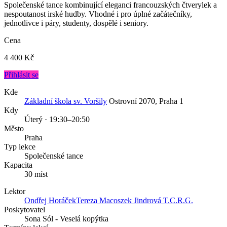
Společenské tance kombinující eleganci francouzských čtverylek a
nespoutanost irské hudby. Vhodné i pro úplné začátečníky,
jednotlivce i páry, studenty, dospělé i seniory.
Cena
4 400 Kč
Přihlásit se
Kde
Základní škola sv. Voršily
Ostrovní 2070, Praha 1
Kdy
Úterý · 19:30–20:50
Město
Praha
Typ lekce
Společenské tance
Kapacita
30 míst
Lektor
Ondřej Horáček
Tereza Macoszek Jindrová T.C.R.G.
Poskytovatel
Sona Sól - Veselá kopýtka