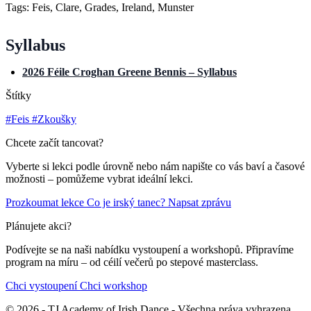
Tags: Feis, Clare, Grades, Ireland, Munster
Syllabus
2026 Féile Croghan Greene Bennis – Syllabus
Štítky
#Feis
#Zkoušky
Chcete začít tancovat?
Vyberte si lekci podle úrovně nebo nám napište co vás baví a časové
možnosti – pomůžeme vybrat ideální lekci.
Prozkoumat lekce
Co je irský tanec?
Napsat zprávu
Plánujete akci?
Podívejte se na naši nabídku vystoupení a workshopů. Připravíme
program na míru – od céilí večerů po stepové masterclass.
Chci vystoupení
Chci workshop
© 2026 - TJ Academy of Irish Dance - Všechna práva vyhrazena