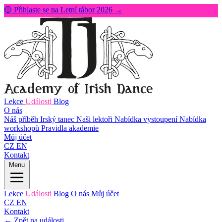
🟡 Přihlaste se na Letní tábor 2026 →
Lekce
Události
Blog
O nás
Náš příběh
Irský tanec
Naši lektoři
Nabídka vystoupení
Nabídka
workshopů
Pravidla akademie
Můj účet
CZ
EN
Kontakt
Menu
Lekce
Události
Blog
O nás
Můj účet
CZ
EN
Kontakt
← Zpět na události