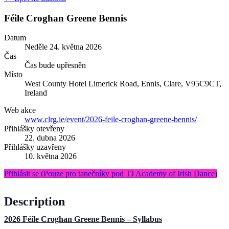
Féile Croghan Greene Bennis
Datum
Neděle
24. května 2026
Čas
Čas bude upřesněn
Místo
West County Hotel
Limerick Road, Ennis, Clare, V95C9CT,
Ireland
Web akce
www.clrg.ie/event/2026-feile-croghan-greene-bennis/
Přihlášky otevřeny
22. dubna 2026
Přihlášky uzavřeny
10. května 2026
Přihlásit se
(Pouze pro tanečníky pod TJ Academy of Irish Dance)
Description
2026 Féile Croghan Greene Bennis – Syllabus