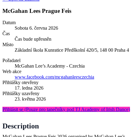
McGahan Lees Prague Feis
Datum
Sobota
6. června 2026
Čas
Čas bude upřesněn
Místo
Základní škola Kunratice
Předškolní 420/5, 148 00 Praha 4
Pořadatel
McGahan Lee’s Academy - Czechia
Web akce
www.facebook.com/mcgahanleesczechia
Přihlášky otevřeny
17. ledna 2026
Přihlášky uzavřeny
23. května 2026
Přihlásit se
(Pouze pro tanečníky pod TJ Academy of Irish Dance)
Description
McGahan Lees Prague Feis 2026 organised by McGahan Lee’s