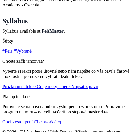
Academy - Czechia.
Syllabus
Syllabus available at
FeisMaster
.
Štítky
#Feis
#Vybrané
Chcete začít tancovat?
Vyberte si lekci podle úrovně nebo nám napište co vás baví a časové
možnosti – pomůžeme vybrat ideální lekci.
Prozkoumat lekce
Co je irský tanec?
Napsat zprávu
Plánujete akci?
Podívejte se na naši nabídku vystoupení a workshopů. Připravíme
program na míru – od céilí večerů po stepové masterclass.
Chci vystoupení
Chci workshop
© 2026 - TJ Academy of Irish Dance - Všechna práva vyhrazena