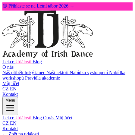
🟡 Přihlaste se na Letní tábor 2026 →
Lekce
Události
Blog
O nás
Náš příběh
Irský tanec
Naši lektoři
Nabídka vystoupení
Nabídka
workshopů
Pravidla akademie
Můj účet
CZ
EN
Kontakt
Menu
Lekce
Události
Blog
O nás
Můj účet
CZ
EN
Kontakt
← Zpět na události