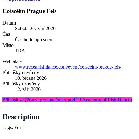
Coiscéim Prague Feis
Datum
Sobota
26. září 2026
Čas
Čas bude upřesněn
Místo
TBA
Web akce
www.rcceairishdance.com/event/coisceim-prague-feis/
Přihlášky otevřeny
10. března 2026
Přihlášky uzavřeny
12. září 2026
Přihlásit se
(Pouze pro tanečníky pod TJ Academy of Irish Dance)
Description
Tags: Feis