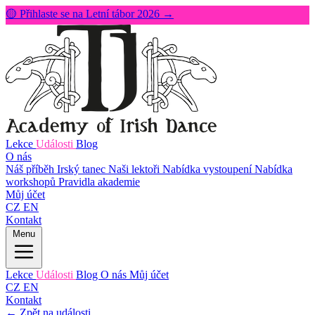
🟡 Přihlaste se na Letní tábor 2026 →
Lekce
Události
Blog
O nás
Náš příběh
Irský tanec
Naši lektoři
Nabídka vystoupení
Nabídka
workshopů
Pravidla akademie
Můj účet
CZ
EN
Kontakt
Menu
Lekce
Události
Blog
O nás
Můj účet
CZ
EN
Kontakt
← Zpět na události