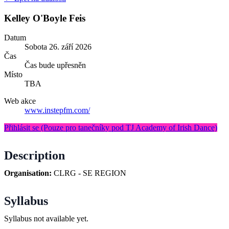
Kelley O'Boyle Feis
Datum
Sobota
26. září 2026
Čas
Čas bude upřesněn
Místo
TBA
Web akce
www.instepfm.com/
Přihlásit se
(Pouze pro tanečníky pod TJ Academy of Irish Dance)
Description
Organisation:
CLRG - SE REGION
Syllabus
Syllabus not available yet.