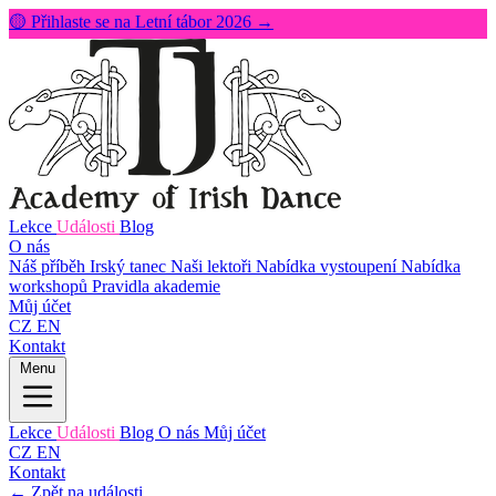
🟡 Přihlaste se na Letní tábor 2026 →
Lekce
Události
Blog
O nás
Náš příběh
Irský tanec
Naši lektoři
Nabídka vystoupení
Nabídka
workshopů
Pravidla akademie
Můj účet
CZ
EN
Kontakt
Menu
Lekce
Události
Blog
O nás
Můj účet
CZ
EN
Kontakt
← Zpět na události