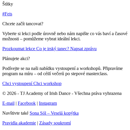
Štítky
#Feis
Chcete začít tancovat?
Vyberte si lekci podle úrovně nebo nám napište co vás baví a časové
možnosti – pomůžeme vybrat ideální lekci.
Prozkoumat lekce
Co je irský tanec?
Napsat zprávu
Plánujete akci?
Podívejte se na naši nabídku vystoupení a workshopů. Připravíme
program na míru – od céilí večerů po stepové masterclass.
Chci vystoupení
Chci workshop
© 2026 - TJ Academy of Irish Dance - Všechna práva vyhrazena
E-mail
|
Facebook
|
Instagram
Navštivte také
Sona Sól – Veselá kopýtka
Pravidla akademie
|
Zásady soukromí