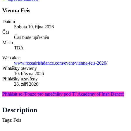
Vienna Feis
Datum
Sobota
10. října 2026
Čas
Čas bude upřesněn
Místo
TBA
Web akce
www.rcceairishdance.com/event/vienna-feis-2026/
Přihlášky otevřeny
10. března 2026
Přihlášky uzavřeny
26. září 2026
Přihlásit se
(Pouze pro tanečníky pod TJ Academy of Irish Dance)
Description
Tags: Feis