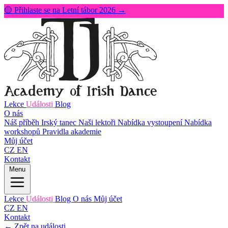
🟡 Přihlaste se na Letní tábor 2026 →
Lekce
Události
Blog
O nás
Náš příběh
Irský tanec
Naši lektoři
Nabídka vystoupení
Nabídka
workshopů
Pravidla akademie
Můj účet
CZ
EN
Kontakt
Menu
Lekce
Události
Blog
O nás
Můj účet
CZ
EN
Kontakt
← Zpět na události